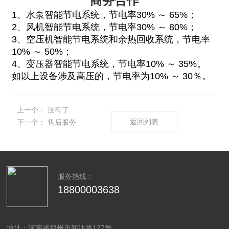
商务合作
1
、水泵智能节电系统，节电率
30%
～
65%
；
2
、风机智能节电系统，节电率
30%
～
80%
；
3
、空压机智能节电系统和余热回收系统，节电率
10%
～
50%
；
4
、变压器智能节电系统，节电率
10%
～
35%
。
如以上设备涉及高压的，节电率为
10%
～
30
％。
上一个：
没有了
返回列表
下一个：
售后服务
服务热线：
18800003638
地址：河南省郑州市郑汴路127号